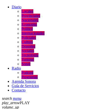
Diario
Locales
Provinciales
Nacionales
Economía
Política
Internacionales
Policiales
Cultura
Deportes
Sociales
Tecnología
Turismo
Sonar
Radio
Podcast
Programas
Agenda Sonora
Guía de Servicios
Contacto
search
menu
play_arrow
PLAY
volume_up