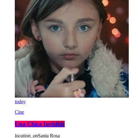
today
Cine
Una Chica Invisible
location_on
Santa Rosa