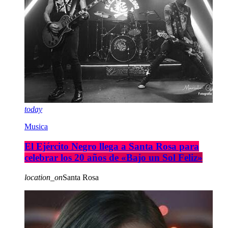
today
Musica
El Ejército Negro llega a Santa Rosa para
celebrar los 20 años de «Bajo un Sol Feliz»
location_on
Santa Rosa