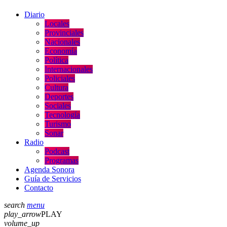
Diario
Locales
Provinciales
Nacionales
Economía
Política
Internacionales
Policiales
Cultura
Deportes
Sociales
Tecnología
Turismo
Sonar
Radio
Podcast
Programas
Agenda Sonora
Guía de Servicios
Contacto
search
menu
play_arrow
PLAY
volume_up