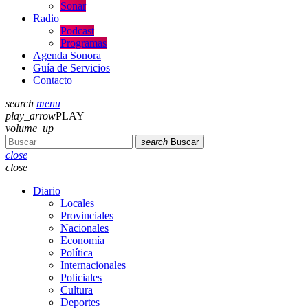
Sonar
Radio
Podcast
Programas
Agenda Sonora
Guía de Servicios
Contacto
search
menu
play_arrow
PLAY
volume_up
search
Buscar
close
close
Diario
Locales
Provinciales
Nacionales
Economía
Política
Internacionales
Policiales
Cultura
Deportes