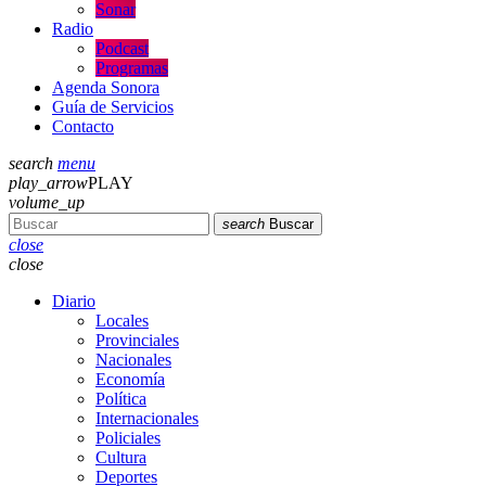
Sonar
Radio
Podcast
Programas
Agenda Sonora
Guía de Servicios
Contacto
search
menu
play_arrow
PLAY
volume_up
search
Buscar
close
close
Diario
Locales
Provinciales
Nacionales
Economía
Política
Internacionales
Policiales
Cultura
Deportes