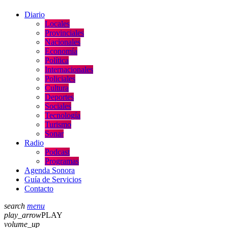
Diario
Locales
Provinciales
Nacionales
Economía
Política
Internacionales
Policiales
Cultura
Deportes
Sociales
Tecnología
Turismo
Sonar
Radio
Podcast
Programas
Agenda Sonora
Guía de Servicios
Contacto
search
menu
play_arrow
PLAY
volume_up