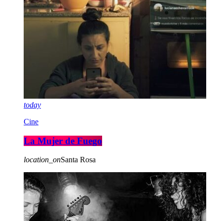
today
Cine
La Mujer de Fuego
location_on
Santa Rosa