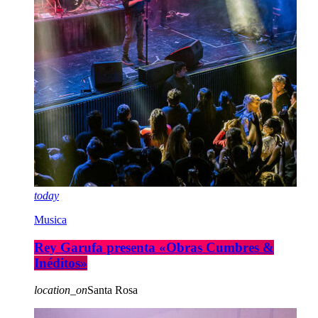
today
Musica
Rey Garufa presenta «Obras Cumbres &
Inéditos»
location_on
Santa Rosa