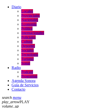
Diario
Locales
Provinciales
Nacionales
Economía
Política
Internacionales
Policiales
Cultura
Deportes
Sociales
Tecnología
Turismo
Sonar
Radio
Podcast
Programas
Agenda Sonora
Guía de Servicios
Contacto
search
menu
play_arrow
PLAY
volume_up