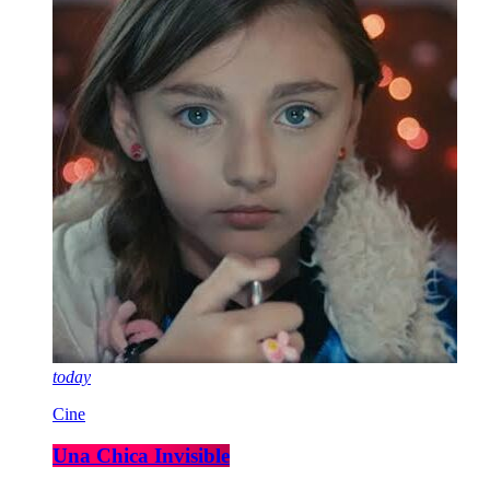
today
Cine
Una Chica Invisible