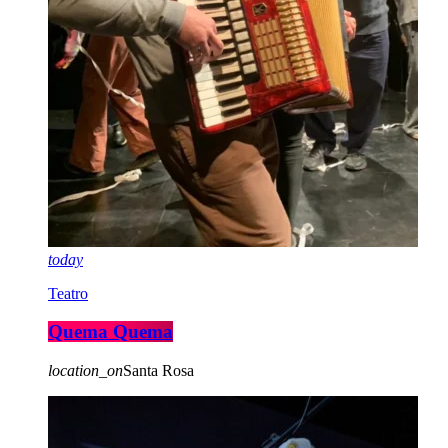
today
Teatro
Quema Quema
location_on
Santa Rosa