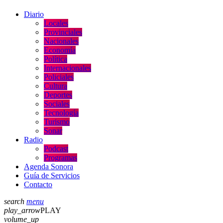
Diario
Locales
Provinciales
Nacionales
Economía
Política
Internacionales
Policiales
Cultura
Deportes
Sociales
Tecnología
Turismo
Sonar
Radio
Podcast
Programas
Agenda Sonora
Guía de Servicios
Contacto
search
menu
play_arrow
PLAY
volume_up