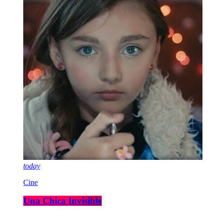
today
Cine
Una Chica Invisible