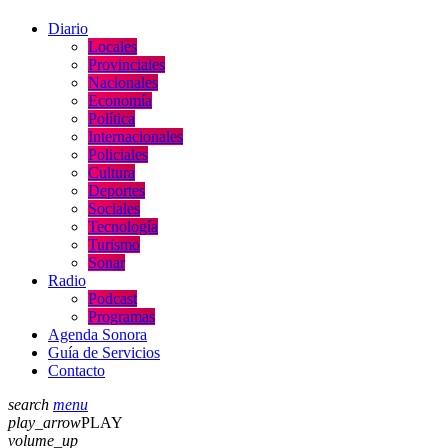
Diario
Locales
Provinciales
Nacionales
Economía
Política
Internacionales
Policiales
Cultura
Deportes
Sociales
Tecnología
Turismo
Sonar
Radio
Podcast
Programas
Agenda Sonora
Guía de Servicios
Contacto
search
menu
play_arrow
PLAY
volume_up