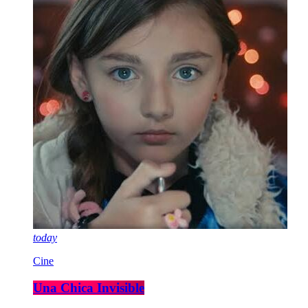
today
Cine
Una Chica Invisible