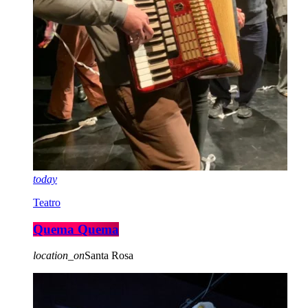
today
Teatro
Quema Quema
location_on
Santa Rosa