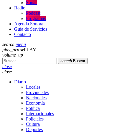
Sonar
Radio
Podcast
Programas
Agenda Sonora
Guía de Servicios
Contacto
search
menu
play_arrow
PLAY
volume_up
search
Buscar
close
close
Diario
Locales
Provinciales
Nacionales
Economía
Política
Internacionales
Policiales
Cultura
Deportes