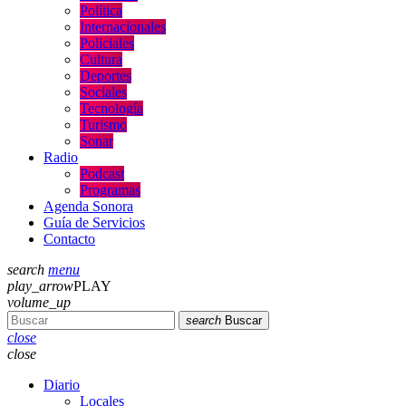
Política
Internacionales
Policiales
Cultura
Deportes
Sociales
Tecnología
Turismo
Sonar
Radio
Podcast
Programas
Agenda Sonora
Guía de Servicios
Contacto
search
menu
play_arrow
PLAY
volume_up
search
Buscar
close
close
Diario
Locales