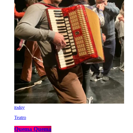
today
Teatro
Quema Quema