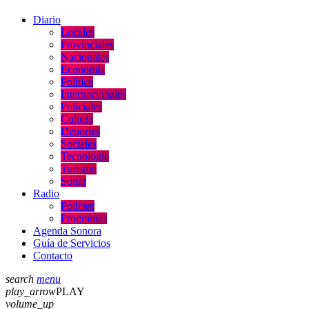
Diario
Locales
Provinciales
Nacionales
Economía
Política
Internacionales
Policiales
Cultura
Deportes
Sociales
Tecnología
Turismo
Sonar
Radio
Podcast
Programas
Agenda Sonora
Guía de Servicios
Contacto
search
menu
play_arrow
PLAY
volume_up