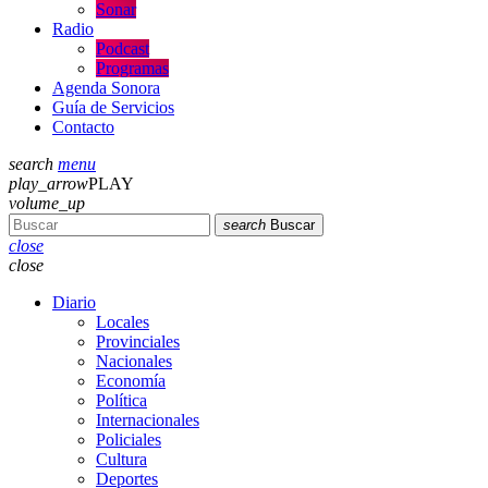
Sonar
Radio
Podcast
Programas
Agenda Sonora
Guía de Servicios
Contacto
search
menu
play_arrow
PLAY
volume_up
search
Buscar
close
close
Diario
Locales
Provinciales
Nacionales
Economía
Política
Internacionales
Policiales
Cultura
Deportes