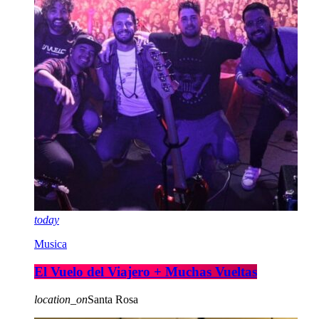
today
Musica
El Vuelo del Viajero + Muchas Vueltas
location_on
Santa Rosa