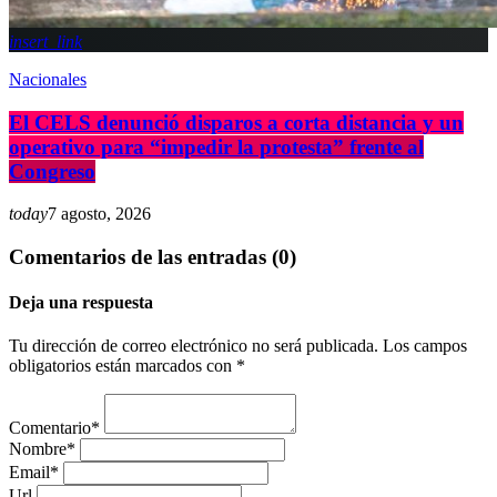
insert_link
Nacionales
El CELS denunció disparos a corta distancia y un
operativo para “impedir la protesta” frente al
Congreso
today
7 agosto, 2026
Comentarios de las entradas (0)
Deja una respuesta
Tu dirección de correo electrónico no será publicada. Los campos
obligatorios están marcados con *
Comentario*
Nombre*
Email*
Url