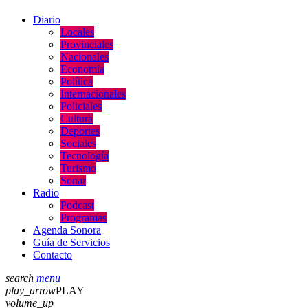
Diario
Locales
Provinciales
Nacionales
Economía
Política
Internacionales
Policiales
Cultura
Deportes
Sociales
Tecnología
Turismo
Sonar
Radio
Podcast
Programas
Agenda Sonora
Guía de Servicios
Contacto
search
menu
play_arrow
PLAY
volume_up