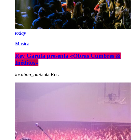
today
Musica
Rey Garufa presenta «Obras Cumbres &
Inéditos»
location_on
Santa Rosa