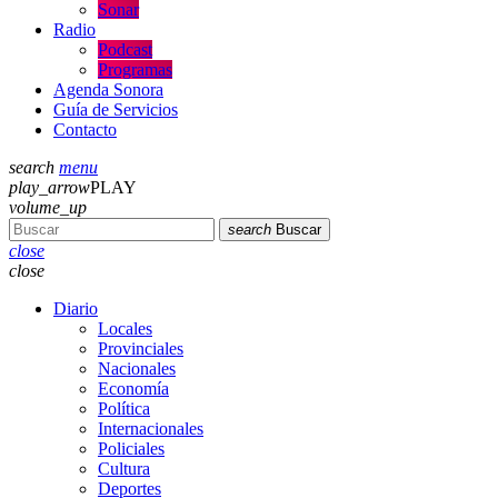
Sonar
Radio
Podcast
Programas
Agenda Sonora
Guía de Servicios
Contacto
search
menu
play_arrow
PLAY
volume_up
search
Buscar
close
close
Diario
Locales
Provinciales
Nacionales
Economía
Política
Internacionales
Policiales
Cultura
Deportes