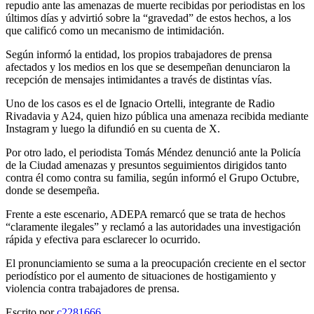
repudio ante las amenazas de muerte recibidas por periodistas en los
últimos días y advirtió sobre la “gravedad” de estos hechos, a los
que calificó como un mecanismo de intimidación.
Según informó la entidad, los propios trabajadores de prensa
afectados y los medios en los que se desempeñan denunciaron la
recepción de mensajes intimidantes a través de distintas vías.
Uno de los casos es el de
Ignacio Ortelli
, integrante de
Radio
Rivadavia
y
A24
, quien hizo pública una amenaza recibida mediante
Instagram y luego la difundió en su cuenta de X.
Por otro lado, el periodista
Tomás Méndez
denunció ante la Policía
de la Ciudad amenazas y presuntos seguimientos dirigidos tanto
contra él como contra su familia, según informó el
Grupo Octubre
,
donde se desempeña.
Frente a este escenario, ADEPA remarcó que se trata de hechos
“claramente ilegales” y reclamó a las autoridades una investigación
rápida y efectiva para esclarecer lo ocurrido.
El pronunciamiento se suma a la preocupación creciente en el sector
periodístico por el aumento de situaciones de hostigamiento y
violencia contra trabajadores de prensa.
Escrito por
c2281666