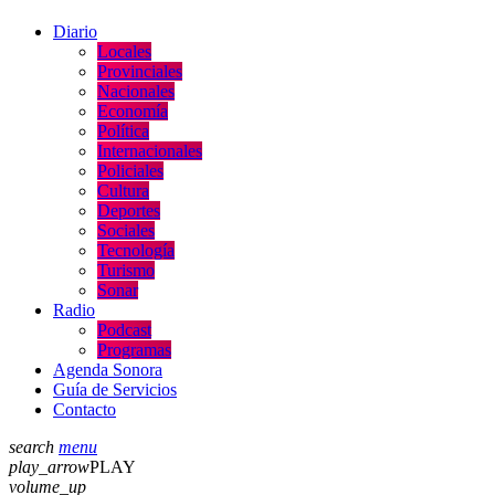
Diario
Locales
Provinciales
Nacionales
Economía
Política
Internacionales
Policiales
Cultura
Deportes
Sociales
Tecnología
Turismo
Sonar
Radio
Podcast
Programas
Agenda Sonora
Guía de Servicios
Contacto
search
menu
play_arrow
PLAY
volume_up