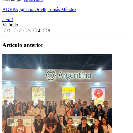
ADEPA
Ignacio Ortelli
Tomás Méndez
email
Valóralo
1
2
3
4
5
Artículo anterior