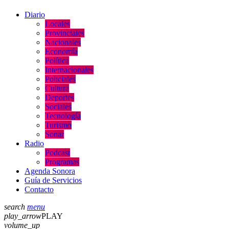
Diario
Locales
Provinciales
Nacionales
Economía
Política
Internacionales
Policiales
Cultura
Deportes
Sociales
Tecnología
Turismo
Sonar
Radio
Podcast
Programas
Agenda Sonora
Guía de Servicios
Contacto
search
menu
play_arrow
PLAY
volume_up