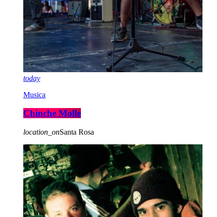
today
Musica
Chinche Molle
location_on
Santa Rosa