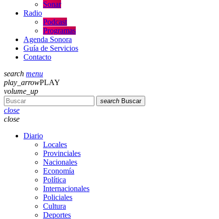
Sonar
Radio
Podcast
Programas
Agenda Sonora
Guía de Servicios
Contacto
search
menu
play_arrow
PLAY
volume_up
search
Buscar
close
close
Diario
Locales
Provinciales
Nacionales
Economía
Política
Internacionales
Policiales
Cultura
Deportes