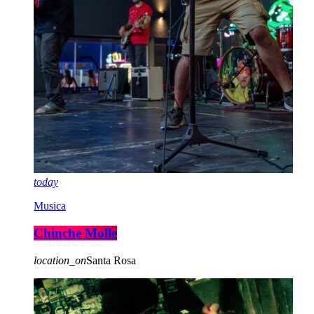
today
Musica
Chinche Molle
location_on
Santa Rosa