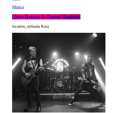
Musica
I love Daiana & Questo Quelotro
location_on
Santa Rosa