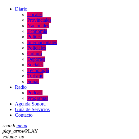
Diario
Locales
Provinciales
Nacionales
Economía
Política
Internacionales
Policiales
Cultura
Deportes
Sociales
Tecnología
Turismo
Sonar
Radio
Podcast
Programas
Agenda Sonora
Guía de Servicios
Contacto
search
menu
play_arrow
PLAY
volume_up