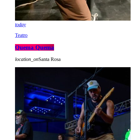
today
Teatro
Quema Quema
location_on
Santa Rosa