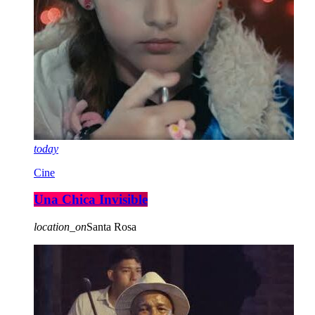
today
Cine
Una Chica Invisible
location_on
Santa Rosa