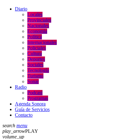
Diario
Locales
Provinciales
Nacionales
Economía
Política
Internacionales
Policiales
Cultura
Deportes
Sociales
Tecnología
Turismo
Sonar
Radio
Podcast
Programas
Agenda Sonora
Guía de Servicios
Contacto
search
menu
play_arrow
PLAY
volume_up