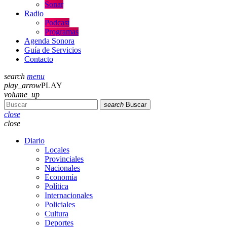
Sonar
Radio
Podcast
Programas
Agenda Sonora
Guía de Servicios
Contacto
search
menu
play_arrow
PLAY
volume_up
search
Buscar
close
close
Diario
Locales
Provinciales
Nacionales
Economía
Política
Internacionales
Policiales
Cultura
Deportes