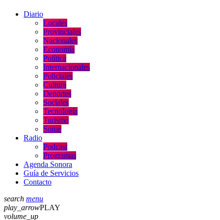
Diario
Locales
Provinciales
Nacionales
Economía
Política
Internacionales
Policiales
Cultura
Deportes
Sociales
Tecnología
Turismo
Sonar
Radio
Podcast
Programas
Agenda Sonora
Guía de Servicios
Contacto
search
menu
play_arrow
PLAY
volume_up