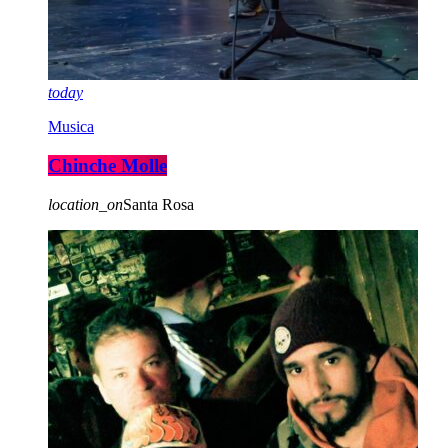
today
Musica
Chinche Molle
location_on
Santa Rosa