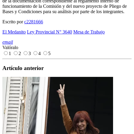
de la documentación correspondiente al reglamento interno de
funcionamiento de la Comisión y del nuevo proyecto de Pliego de
Bases y Condiciones para su análisis por parte de los integrantes.
Escrito por
c2281666
El Medanito
Ley Provincial N° 3640
Mesa de Trabajo
email
Valóralo
1
2
3
4
5
Artículo anterior