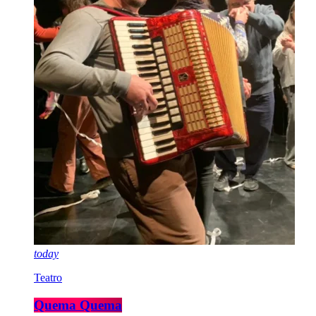
today
Teatro
Quema Quema