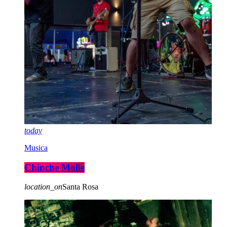
today
Musica
Chinche Molle
location_on
Santa Rosa