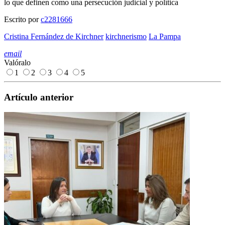
lo que definen como una persecución judicial y política
Escrito por
c2281666
Cristina Fernández de Kirchner
kirchnerismo
La Pampa
email
Valóralo
1
2
3
4
5
Artículo anterior