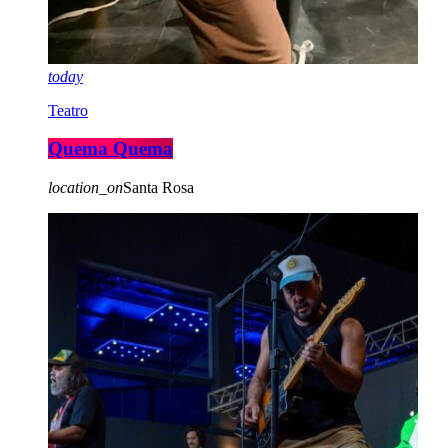
today
Teatro
Quema Quema
location_on
Santa Rosa