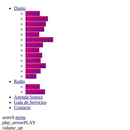
Diario
Locales
Provinciales
Nacionales
Economía
Política
Internacionales
Policiales
Cultura
Deportes
Sociales
Tecnología
Turismo
Sonar
Radio
Podcast
Programas
Agenda Sonora
Guía de Servicios
Contacto
search
menu
play_arrow
PLAY
volume_up