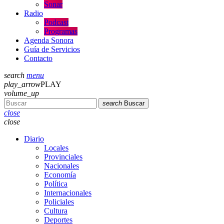
Sonar
Radio
Podcast
Programas
Agenda Sonora
Guía de Servicios
Contacto
search
menu
play_arrow
PLAY
volume_up
search
Buscar
close
close
Diario
Locales
Provinciales
Nacionales
Economía
Política
Internacionales
Policiales
Cultura
Deportes