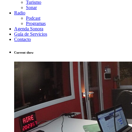
Turismo
Sonar
Radio
Podcast
Programas
Agenda Sonora
Guía de Servicios
Contacto
Current show