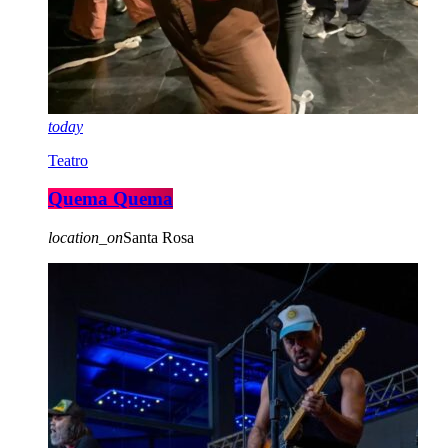
today
Teatro
Quema Quema
location_on
Santa Rosa