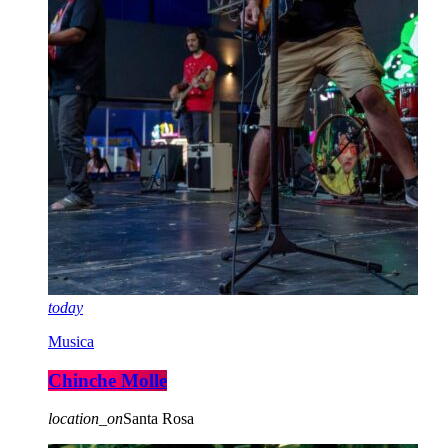
today
Musica
Chinche Molle
location_on
Santa Rosa