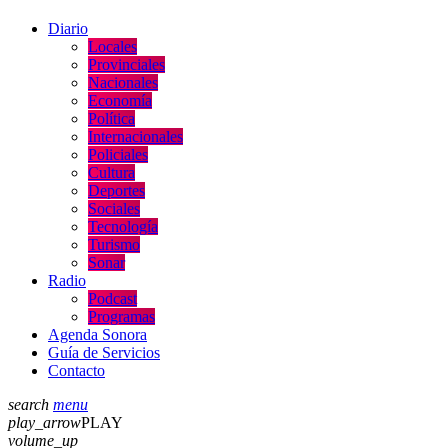
Diario
Locales
Provinciales
Nacionales
Economía
Política
Internacionales
Policiales
Cultura
Deportes
Sociales
Tecnología
Turismo
Sonar
Radio
Podcast
Programas
Agenda Sonora
Guía de Servicios
Contacto
search
menu
play_arrow
PLAY
volume_up