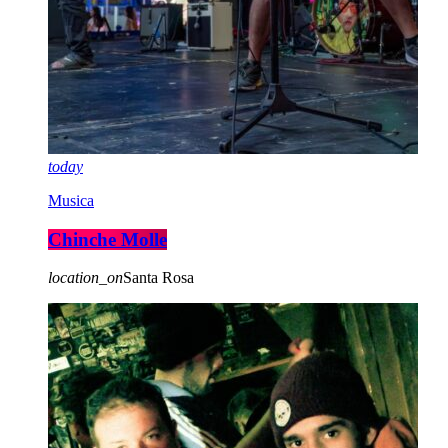
today
Musica
Chinche Molle
location_on
Santa Rosa