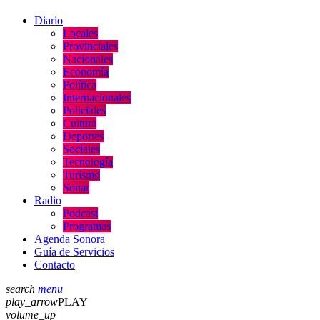
Diario
Locales
Provinciales
Nacionales
Economía
Política
Internacionales
Policiales
Cultura
Deportes
Sociales
Tecnología
Turismo
Sonar
Radio
Podcast
Programas
Agenda Sonora
Guía de Servicios
Contacto
search
menu
play_arrow
PLAY
volume_up