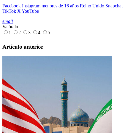
Facebook
Instagram
menores de 16 años
Reino Unido
Snapchat
TikTok
X
YouTube
email
Valóralo
1
2
3
4
5
Artículo anterior