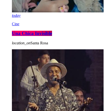
today
Cine
Una Chica Invisible
location_on
Santa Rosa