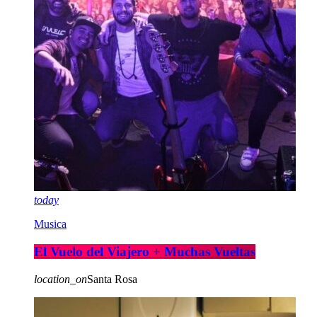
today
Musica
El Vuelo del Viajero + Muchas Vueltas
location_on
Santa Rosa