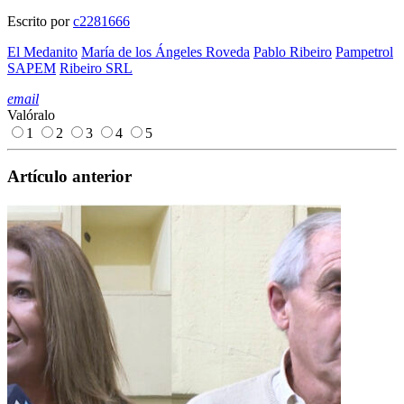
Escrito por
c2281666
El Medanito
María de los Ángeles Roveda
Pablo Ribeiro
Pampetrol
SAPEM
Ribeiro SRL
email
Valóralo
1
2
3
4
5
Artículo anterior