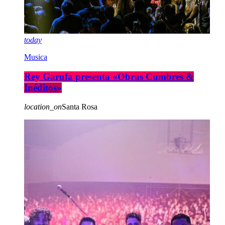
today
Musica
Rey Garufa presenta «Obras Cumbres &
Inéditos»
location_on
Santa Rosa