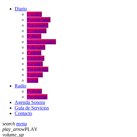
Diario
Locales
Provinciales
Nacionales
Economía
Política
Internacionales
Policiales
Cultura
Deportes
Sociales
Tecnología
Turismo
Sonar
Radio
Podcast
Programas
Agenda Sonora
Guía de Servicios
Contacto
search
menu
play_arrow
PLAY
volume_up