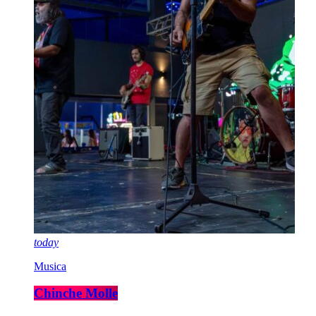
today
Musica
Chinche Molle