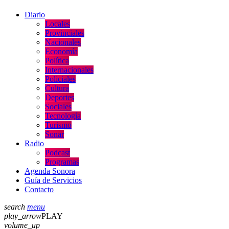
Diario
Locales
Provinciales
Nacionales
Economía
Política
Internacionales
Policiales
Cultura
Deportes
Sociales
Tecnología
Turismo
Sonar
Radio
Podcast
Programas
Agenda Sonora
Guía de Servicios
Contacto
search
menu
play_arrow
PLAY
volume_up