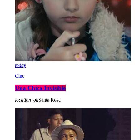
today
Cine
Una Chica Invisible
location_on
Santa Rosa