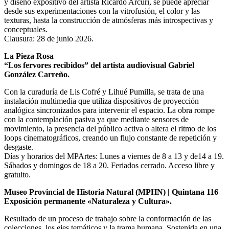
y diseño expositivo del artista Ricardo Arcuri, se puede apreciar
desde sus experimentaciones con la vitrofusión, el color y las
texturas, hasta la construcción de atmósferas más introspectivas y
conceptuales.
Clausura: 28 de junio 2026.
La Pieza Rosa
“Los fervores recibidos” del artista audiovisual Gabriel
González Carreño.
Con la curaduría de Lis Cofré y Lihué Pumilla, se trata de una
instalación multimedia que utiliza dispositivos de proyección
analógica sincronizados para intervenir el espacio. La obra rompe
con la contemplación pasiva ya que mediante sensores de
movimiento, la presencia del público activa o altera el ritmo de los
loops cinematográficos, creando un flujo constante de repetición y
desgaste.
Días y horarios del MPArtes: Lunes a viernes de 8 a 13 y de14 a 19.
Sábados y domingos de 18 a 20. Feriados cerrado. Acceso libre y
gratuito.
Museo Provincial de Historia Natural (MPHN) | Quintana 116
Exposición permanente «Naturaleza y Cultura».
Resultado de un proceso de trabajo sobre la conformación de las
colecciones, los ejes temáticos y la trama humana. Sostenida en una