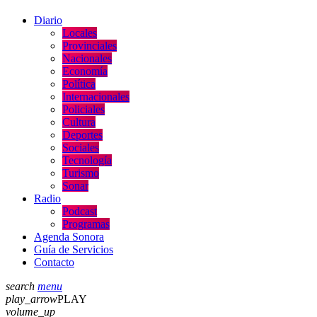
Diario
Locales
Provinciales
Nacionales
Economía
Política
Internacionales
Policiales
Cultura
Deportes
Sociales
Tecnología
Turismo
Sonar
Radio
Podcast
Programas
Agenda Sonora
Guía de Servicios
Contacto
search
menu
play_arrow
PLAY
volume_up