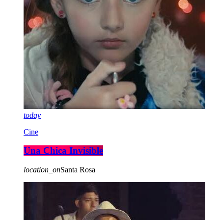
today
Cine
Una Chica Invisible
location_on
Santa Rosa