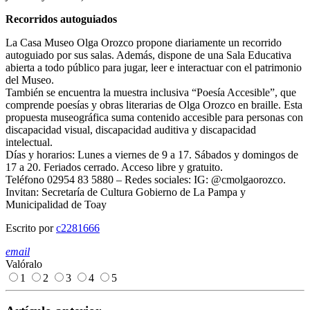
Recorridos autoguiados
La Casa Museo Olga Orozco propone diariamente un recorrido
autoguiado por sus salas. Además, dispone de una Sala Educativa
abierta a todo público para jugar, leer e interactuar con el patrimonio
del Museo.
También se encuentra la muestra inclusiva “Poesía Accesible”, que
comprende poesías y obras literarias de Olga Orozco en braille. Esta
propuesta museográfica suma contenido accesible para personas con
discapacidad visual, discapacidad auditiva y discapacidad
intelectual.
Días y horarios: Lunes a viernes de 9 a 17. Sábados y domingos de
17 a 20. Feriados cerrado. Acceso libre y gratuito.
Teléfono 02954 83 5880 – Redes sociales: IG: @cmolgaorozco.
Invitan: Secretaría de Cultura Gobierno de La Pampa y
Municipalidad de Toay
Escrito por
c2281666
email
Valóralo
1
2
3
4
5