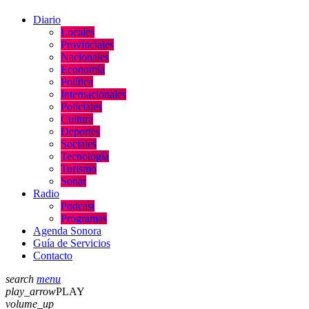
Diario
Locales
Provinciales
Nacionales
Economía
Política
Internacionales
Policiales
Cultura
Deportes
Sociales
Tecnología
Turismo
Sonar
Radio
Podcast
Programas
Agenda Sonora
Guía de Servicios
Contacto
search
menu
play_arrow
PLAY
volume_up