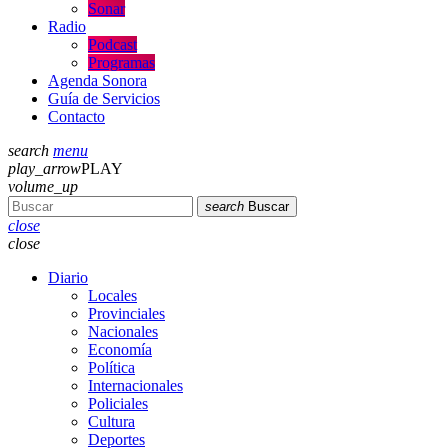
Sonar
Radio
Podcast
Programas
Agenda Sonora
Guía de Servicios
Contacto
search
menu
play_arrow
PLAY
volume_up
search
Buscar
close
close
Diario
Locales
Provinciales
Nacionales
Economía
Política
Internacionales
Policiales
Cultura
Deportes