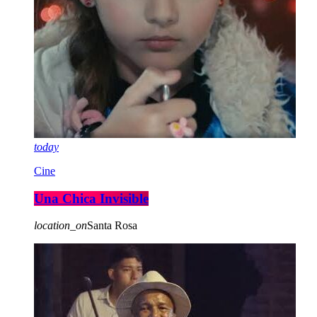
today
Cine
Una Chica Invisible
location_on
Santa Rosa