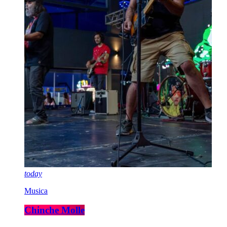
today
Musica
Chinche Molle