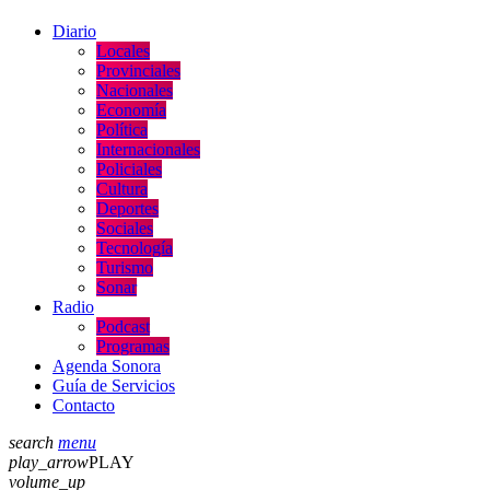
Diario
Locales
Provinciales
Nacionales
Economía
Política
Internacionales
Policiales
Cultura
Deportes
Sociales
Tecnología
Turismo
Sonar
Radio
Podcast
Programas
Agenda Sonora
Guía de Servicios
Contacto
search
menu
play_arrow
PLAY
volume_up