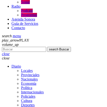
Sonar
Radio
Podcast
Programas
Agenda Sonora
Guía de Servicios
Contacto
search
menu
play_arrow
PLAY
volume_up
search
Buscar
close
close
Diario
Locales
Provinciales
Nacionales
Economía
Política
Internacionales
Policiales
Cultura
Deportes