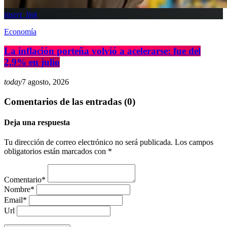
insert_link
Economía
La inflación porteña volvió a acelerarse: fue del
2,9% en julio
today
7 agosto, 2026
Comentarios de las entradas (0)
Deja una respuesta
Tu dirección de correo electrónico no será publicada. Los campos
obligatorios están marcados con *
Comentario*
Nombre*
Email*
Url