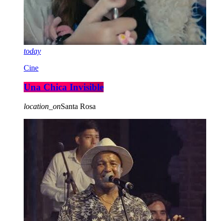
today
Cine
Una Chica Invisible
location_on
Santa Rosa