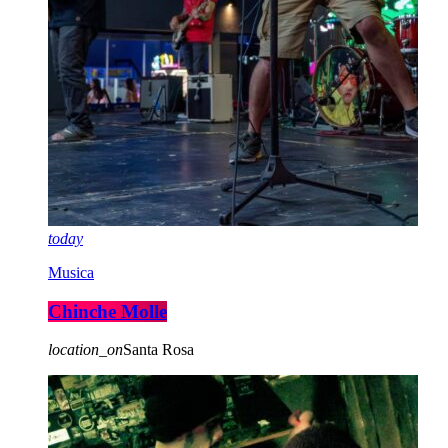
today
Musica
Chinche Molle
location_on
Santa Rosa