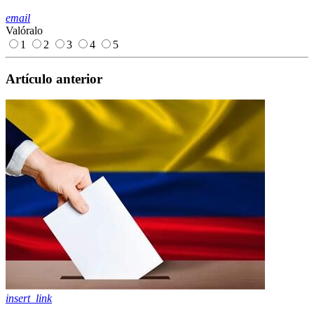
email
Valóralo
1
2
3
4
5
Artículo anterior
insert_link