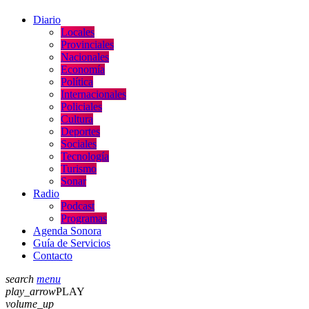
Diario
Locales
Provinciales
Nacionales
Economía
Política
Internacionales
Policiales
Cultura
Deportes
Sociales
Tecnología
Turismo
Sonar
Radio
Podcast
Programas
Agenda Sonora
Guía de Servicios
Contacto
search
menu
play_arrow
PLAY
volume_up