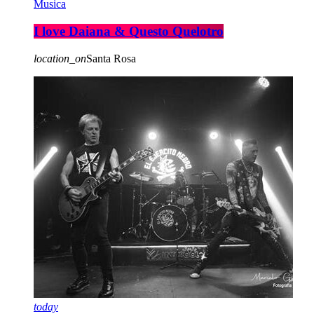
Musica
I love Daiana & Questo Quelotro
location_on
Santa Rosa
today