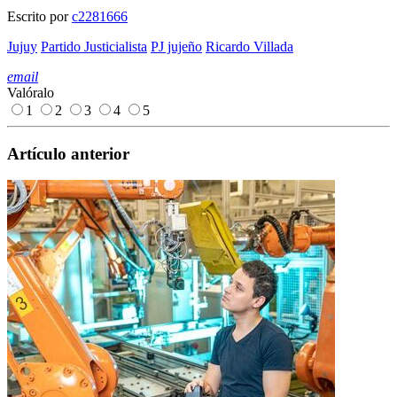
Escrito por
c2281666
Jujuy
Partido Justicialista
PJ jujeño
Ricardo Villada
email
Valóralo
1
2
3
4
5
Artículo anterior