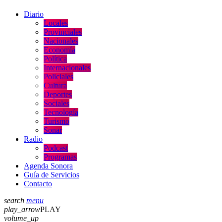
Diario
Locales
Provinciales
Nacionales
Economía
Política
Internacionales
Policiales
Cultura
Deportes
Sociales
Tecnología
Turismo
Sonar
Radio
Podcast
Programas
Agenda Sonora
Guía de Servicios
Contacto
search
menu
play_arrow
PLAY
volume_up