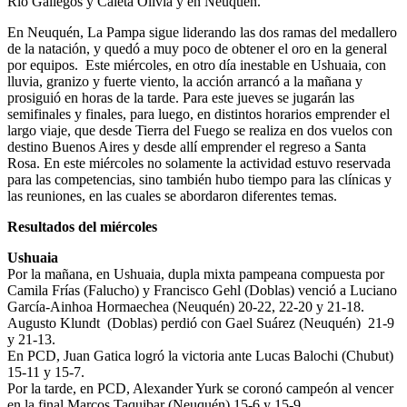
Río Gallegos y Caleta Olivia y en Neuquén.
En Neuquén, La Pampa sigue liderando las dos ramas del medallero
de la natación, y quedó a muy poco de obtener el oro en la general
por equipos. Este miércoles, en otro día inestable en Ushuaia, con
lluvia, granizo y fuerte viento, la acción arrancó a la mañana y
prosiguió en horas de la tarde. Para este jueves se jugarán las
semifinales y finales, para luego, en distintos horarios emprender el
largo viaje, que desde Tierra del Fuego se realiza en dos vuelos con
destino Buenos Aires y desde allí emprender el regreso a Santa
Rosa. En este miércoles no solamente la actividad estuvo reservada
para las competencias, sino también hubo tiempo para las clínicas y
las reuniones, en las cuales se abordaron diferentes temas.
Resultados del miércoles
Ushuaia
Por la mañana, en Ushuaia, dupla mixta pampeana compuesta por
Camila Frías (Falucho) y Francisco Gehl (Doblas) venció a Luciano
García-Ainhoa Hormaechea (Neuquén) 20-22, 22-20 y 21-18.
Augusto Klundt (Doblas) perdió con Gael Suárez (Neuquén) 21-9
y 21-13.
En PCD, Juan Gatica logró la victoria ante Lucas Balochi (Chubut)
15-11 y 15-7.
Por la tarde, en PCD, Alexander Yurk se coronó campeón al vencer
en la final Marcos Taquibar (Neuquén) 15-6 y 15-9.