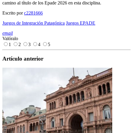
camino al título de los Epade 2026 en esta disciplina.
Escrito por
c2281666
Juegos de Integración Patagónica
Juegos EPADE
email
Valóralo
1
2
3
4
5
Artículo anterior