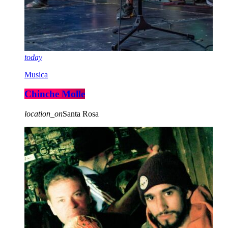
today
Musica
Chinche Molle
location_on
Santa Rosa