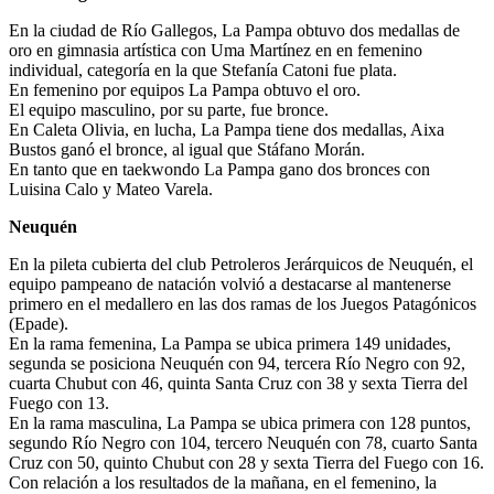
En la ciudad de Río Gallegos, La Pampa obtuvo dos medallas de
oro en gimnasia artística con Uma Martínez en en femenino
individual, categoría en la que Stefanía Catoni fue plata.
En femenino por equipos La Pampa obtuvo el oro.
El equipo masculino, por su parte, fue bronce.
En Caleta Olivia, en lucha, La Pampa tiene dos medallas, Aixa
Bustos ganó el bronce, al igual que Stáfano Morán.
En tanto que en taekwondo La Pampa gano dos bronces con
Luisina Calo y Mateo Varela.
Neuquén
En la pileta cubierta del club Petroleros Jerárquicos de Neuquén, el
equipo pampeano de natación volvió a destacarse al mantenerse
primero en el medallero en las dos ramas de los Juegos Patagónicos
(Epade).
En la rama femenina, La Pampa se ubica primera 149 unidades,
segunda se posiciona Neuquén con 94, tercera Río Negro con 92,
cuarta Chubut con 46, quinta Santa Cruz con 38 y sexta Tierra del
Fuego con 13.
En la rama masculina, La Pampa se ubica primera con 128 puntos,
segundo Río Negro con 104, tercero Neuquén con 78, cuarto Santa
Cruz con 50, quinto Chubut con 28 y sexta Tierra del Fuego con 16.
Con relación a los resultados de la mañana, en el femenino, la