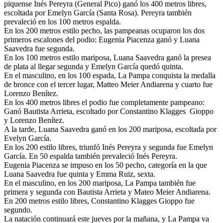
piquense Inés Pereyra (General Pico) ganó los 400 metros libres,
escoltada por Emelyn García (Santa Rosa). Pereyra también
prevaleció en los 100 metros espalda.
En los 200 metros estilo pecho, las pampeanas ocuparon los dos
primeros escalones del podio: Eugenia Piacenza ganó y Luana
Saavedra fue segunda.
En los 100 metros estilo mariposa, Luana Saavedra ganó la presea
de plata al llegar segunda y Emelyn García quedó quinta.
En el masculino, en los 100 espada, La Pampa conquista la medalla
de bronce con el tercer lugar, Matteo Meier Andiarena y cuarto fue
Lorenzo Benítez.
En los 400 metros libres el podio fue completamente pampeano:
Ganó Bautista Arrieta, escoltado por Constantino Klagges Gioppo
y Lorenzo Benítez.
A la tarde, Luana Saavedra ganó en los 200 mariposa, escoltada por
Evelyn García.
En los 200 estilo libres, triunfó Inés Pereyra y segunda fue Emelyn
García. En 50 espalda también prevaleció Inés Pereyra.
Eugenia Piacenza se impuso en los 50 pecho, categoría en la que
Luana Saavedra fue quinta y Emma Ruiz, sexta.
En el masculino, en los 200 mariposa, La Pampa también fue
primera y segunda con Bautista Arrieta y Mateo Meier Andiarena.
En 200 metros estilo libres, Constantino Klagges Gioppo fue
segundo.
La natación continuará este jueves por la mañana, y La Pampa va