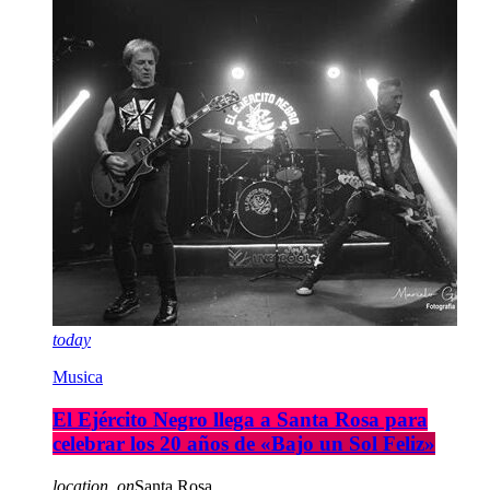
today
Musica
El Ejército Negro llega a Santa Rosa para
celebrar los 20 años de «Bajo un Sol Feliz»
location_on
Santa Rosa