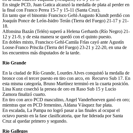
En single PCD, Juan Gatica alcanzó la medalla de plata al perder en
la final con Franco Perea 15-7 y 15-11 (Santa Cruz).
En tanto que el binomio Francisco Gehl-Augusto Klundt perdió con
Joaquín Ponce de León-Isidro Terán (Tierra del Fuego) 21-17 y 21-
18.
Alfonsina Bazán (Telén) superó a Helena Gerhards (Río Negro) 21-
12 y 21-9, y de esta manera se quedó con el quinto puesto.
En dobles mixto, Francisco Gehl-Camila Frías cayó ante Agustín
Loose-Franco Priscila (Tierra del Fuego) 23-21 y 22-20, en una de
los encuentros más disputados de la tarde.
Río Grande
En la ciudad de Río Grande, Lourdes Alves conquistó la medalla de
bronce con el tercer puesto en tiro con arco, en Recurvo Sub 17. En
esta misma categoría, Bruno Martínez terminó en la cuarta posición.
Lina Kunz cosechó la presea de oro en Raso Sub 15 y Lucio
Zamora finalizó cuarto.
En tiro con arco PCD masculino, Angel Vanderhoeven ganó en oro;
mientras que en PCD femenino, Aldana Vásquez fue plata.
En escalada, La Pampa no logró pasar a las finales al ocupar el
octavo puesto en la fase clasificatoria, que fue liderada por Santa
Cruz al quedar primero y segundo.
Río Gallegos