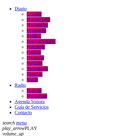
Diario
Locales
Provinciales
Nacionales
Economía
Política
Internacionales
Policiales
Cultura
Deportes
Sociales
Tecnología
Turismo
Sonar
Radio
Podcast
Programas
Agenda Sonora
Guía de Servicios
Contacto
search
menu
play_arrow
PLAY
volume_up