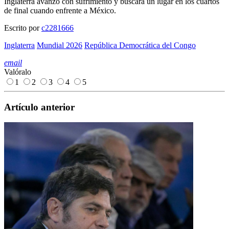
Inglaterra avanzó con sufrimiento y buscará un lugar en los cuartos
de final cuando enfrente a México.
Escrito por
c2281666
Inglaterra
Mundial 2026
República Democrática del Congo
email
Valóralo
1
2
3
4
5
Artículo anterior