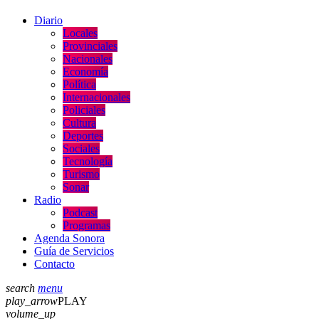
Diario
Locales
Provinciales
Nacionales
Economía
Política
Internacionales
Policiales
Cultura
Deportes
Sociales
Tecnología
Turismo
Sonar
Radio
Podcast
Programas
Agenda Sonora
Guía de Servicios
Contacto
search
menu
play_arrow
PLAY
volume_up