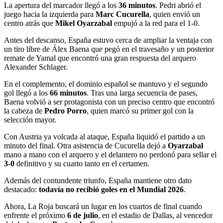
La apertura del marcador llegó a los
36 minutos
. Pedri abrió el
juego hacia la izquierda para
Marc Cucurella
, quien envió un
centro atrás que
Mikel Oyarzabal
empujó a la red para el 1-0.
Antes del descanso, España estuvo cerca de ampliar la ventaja con
un tiro libre de Álex Baena que pegó en el travesaño y un posterior
remate de Yamal que encontró una gran respuesta del arquero
Alexander Schlager.
En el complemento, el dominio español se mantuvo y el segundo
gol llegó a los
66 minutos
. Tras una larga secuencia de pases,
Baena volvió a ser protagonista con un preciso centro que encontró
la cabeza de
Pedro Porro
, quien marcó su primer gol con la
selección mayor.
Con Austria ya volcada al ataque, España liquidó el partido a un
minuto del final. Otra asistencia de Cucurella dejó a
Oyarzabal
mano a mano con el arquero y el delantero no perdonó para sellar el
3-0
definitivo y su cuarto tanto en el certamen.
Además del contundente triunfo, España mantiene otro dato
destacado:
todavía no recibió goles en el Mundial 2026
.
Ahora, La Roja buscará un lugar en los cuartos de final cuando
enfrente el próximo
6 de julio
, en el estadio de Dallas, al vencedor