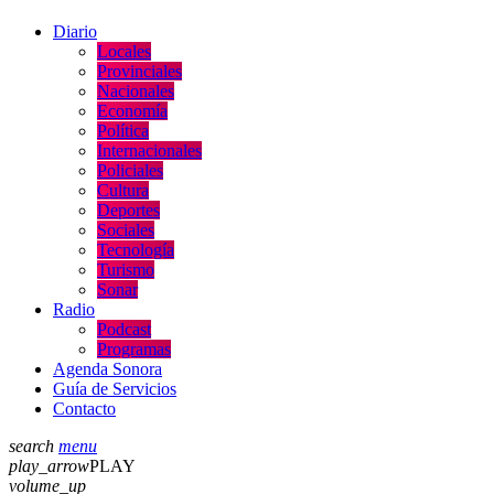
Diario
Locales
Provinciales
Nacionales
Economía
Política
Internacionales
Policiales
Cultura
Deportes
Sociales
Tecnología
Turismo
Sonar
Radio
Podcast
Programas
Agenda Sonora
Guía de Servicios
Contacto
search
menu
play_arrow
PLAY
volume_up