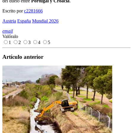
del duelo entre
Portugal y Croacia
.
Escrito por
c2281666
Austria
España
Mundial 2026
email
Valóralo
1
2
3
4
5
Artículo anterior