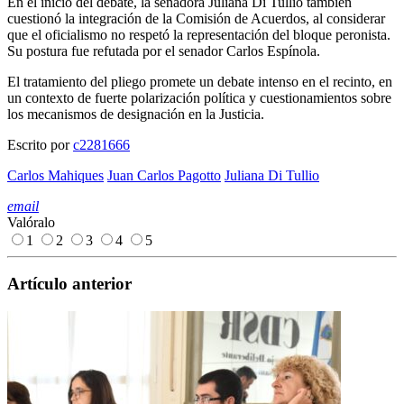
En el inicio del debate, la senadora
Juliana Di Tullio
también
cuestionó la integración de la Comisión de Acuerdos, al considerar
que el oficialismo no respetó la representación del bloque peronista.
Su postura fue refutada por el senador
Carlos Espínola
.
El tratamiento del pliego promete un debate intenso en el recinto, en
un contexto de fuerte polarización política y cuestionamientos sobre
los mecanismos de designación en la Justicia.
Escrito por
c2281666
Carlos Mahiques
Juan Carlos Pagotto
Juliana Di Tullio
email
Valóralo
1
2
3
4
5
Artículo anterior