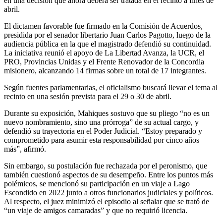
en una decisión que ahora deberá ser tratada en el recinto a fines de
abril.
El dictamen favorable fue firmado en la Comisión de Acuerdos,
presidida por el senador libertario
Juan Carlos Pagotto
, luego de la
audiencia pública en la que el magistrado defendió su continuidad.
La iniciativa reunió el apoyo de La Libertad Avanza, la UCR, el
PRO, Provincias Unidas y el Frente Renovador de la Concordia
misionero, alcanzando 14 firmas sobre un total de 17 integrantes.
Según fuentes parlamentarias, el oficialismo buscará llevar el tema al
recinto en una sesión prevista para el 29 o 30 de abril.
Durante su exposición, Mahiques sostuvo que su pliego “no es un
nuevo nombramiento, sino una prórroga” de su actual cargo, y
defendió su trayectoria en el Poder Judicial. “Estoy preparado y
comprometido para asumir esta responsabilidad por cinco años
más”, afirmó.
Sin embargo, su postulación fue rechazada por el peronismo, que
también cuestionó aspectos de su desempeño. Entre los puntos más
polémicos, se mencionó su participación en un viaje a Lago
Escondido en 2022 junto a otros funcionarios judiciales y políticos.
Al respecto, el juez minimizó el episodio al señalar que se trató de
“un viaje de amigos camaradas” y que no requirió licencia.