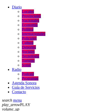
Diario
Locales
Provinciales
Nacionales
Economía
Política
Internacionales
Policiales
Cultura
Deportes
Sociales
Tecnología
Turismo
Sonar
Radio
Podcast
Programas
Agenda Sonora
Guía de Servicios
Contacto
search
menu
play_arrow
PLAY
volume_up