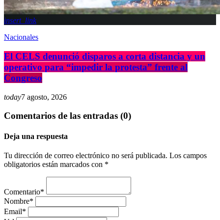
insert_link
Nacionales
El CELS denunció disparos a corta distancia y un
operativo para “impedir la protesta” frente al
Congreso
today
7 agosto, 2026
Comentarios de las entradas (0)
Deja una respuesta
Tu dirección de correo electrónico no será publicada. Los campos
obligatorios están marcados con *
Comentario*
Nombre*
Email*