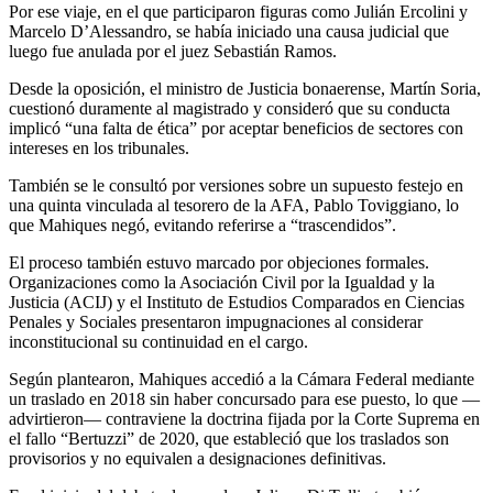
Por ese viaje, en el que participaron figuras como
Julián Ercolini
y
Marcelo D’Alessandro
, se había iniciado una causa judicial que
luego fue anulada por el juez
Sebastián Ramos
.
Desde la oposición, el ministro de Justicia bonaerense,
Martín Soria
,
cuestionó duramente al magistrado y consideró que su conducta
implicó “una falta de ética” por aceptar beneficios de sectores con
intereses en los tribunales.
También se le consultó por versiones sobre un supuesto festejo en
una quinta vinculada al tesorero de la AFA,
Pablo Toviggiano
, lo
que Mahiques negó, evitando referirse a “trascendidos”.
El proceso también estuvo marcado por objeciones formales.
Organizaciones como la
Asociación Civil por la Igualdad y la
Justicia
(ACIJ) y el
Instituto de Estudios Comparados en Ciencias
Penales y Sociales
presentaron impugnaciones al considerar
inconstitucional su continuidad en el cargo.
Según plantearon, Mahiques accedió a la Cámara Federal mediante
un traslado en 2018 sin haber concursado para ese puesto, lo que —
advirtieron— contraviene la doctrina fijada por la Corte Suprema en
el fallo “Bertuzzi” de 2020, que estableció que los traslados son
provisorios y no equivalen a designaciones definitivas.