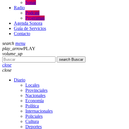
Sonar
Radio
Podcast
Programas
Agenda Sonora
Guía de Servicios
Contacto
search
menu
play_arrow
PLAY
volume_up
search
Buscar
close
close
Diario
Locales
Provinciales
Nacionales
Economía
Política
Internacionales
Policiales
Cultura
Deportes