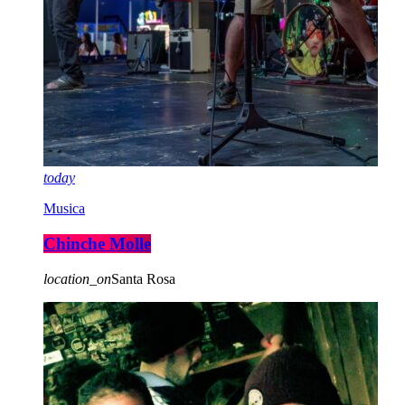
today
Musica
Chinche Molle
location_on
Santa Rosa