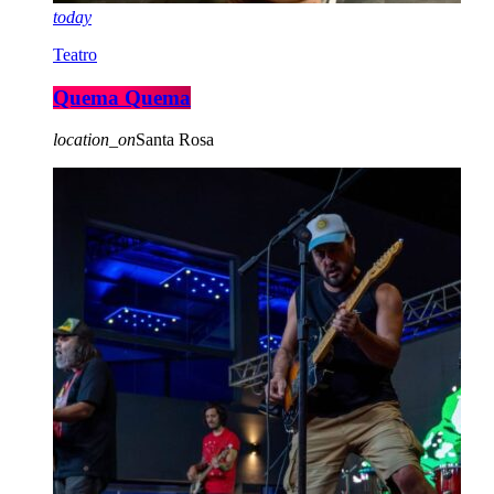
today
Teatro
Quema Quema
location_on
Santa Rosa