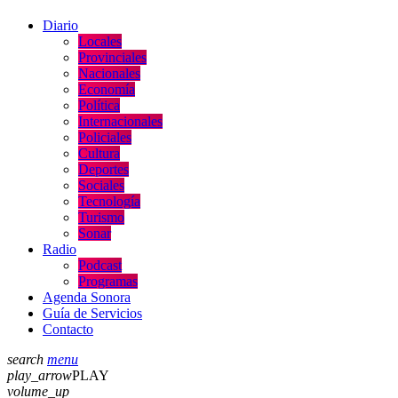
Diario
Locales
Provinciales
Nacionales
Economía
Política
Internacionales
Policiales
Cultura
Deportes
Sociales
Tecnología
Turismo
Sonar
Radio
Podcast
Programas
Agenda Sonora
Guía de Servicios
Contacto
search
menu
play_arrow
PLAY
volume_up