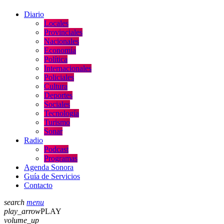
Diario
Locales
Provinciales
Nacionales
Economía
Política
Internacionales
Policiales
Cultura
Deportes
Sociales
Tecnología
Turismo
Sonar
Radio
Podcast
Programas
Agenda Sonora
Guía de Servicios
Contacto
search
menu
play_arrow
PLAY
volume_up