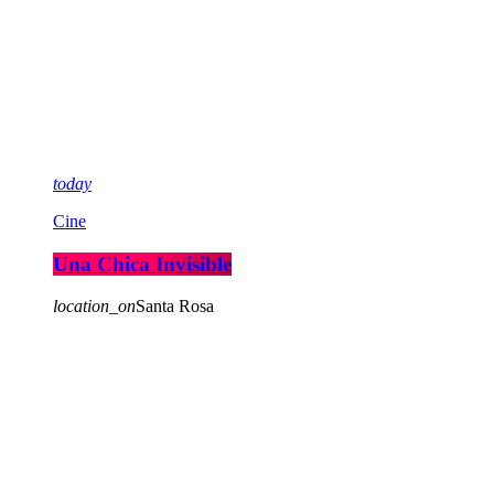
today
Cine
Una Chica Invisible
location_on
Santa Rosa