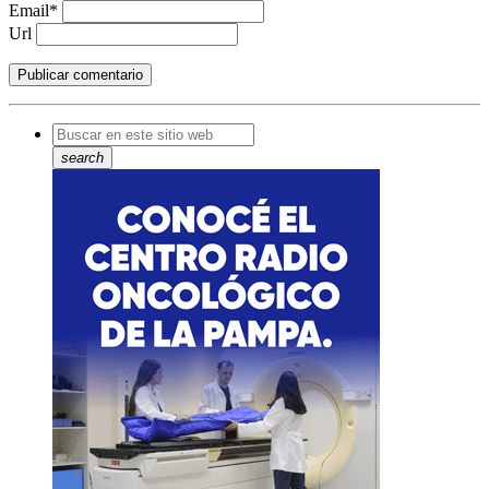
Email*
Url
search