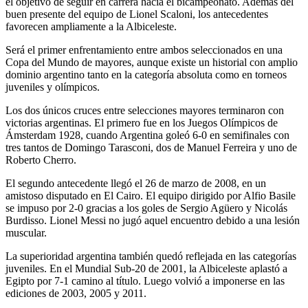
el objetivo de seguir en carrera hacia el bicampeonato. Además del
buen presente del equipo de Lionel Scaloni, los antecedentes
favorecen ampliamente a la Albiceleste.
Será el primer enfrentamiento entre ambos seleccionados en una
Copa del Mundo de mayores, aunque existe un historial con amplio
dominio argentino tanto en la categoría absoluta como en torneos
juveniles y olímpicos.
Los dos únicos cruces entre selecciones mayores terminaron con
victorias argentinas. El primero fue en los Juegos Olímpicos de
Ámsterdam 1928, cuando Argentina goleó 6-0 en semifinales con
tres tantos de Domingo Tarasconi, dos de Manuel Ferreira y uno de
Roberto Cherro.
El segundo antecedente llegó el 26 de marzo de 2008, en un
amistoso disputado en El Cairo. El equipo dirigido por Alfio Basile
se impuso por 2-0 gracias a los goles de Sergio Agüero y Nicolás
Burdisso. Lionel Messi no jugó aquel encuentro debido a una lesión
muscular.
La superioridad argentina también quedó reflejada en las categorías
juveniles. En el Mundial Sub-20 de 2001, la Albiceleste aplastó a
Egipto por 7-1 camino al título. Luego volvió a imponerse en las
ediciones de 2003, 2005 y 2011.