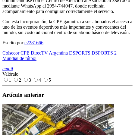
comunicándose con el Centro de Atención al Asociado al 388100 o
mediante WhatsApp al 2954-744047, donde recibirán
acompañamiento para configurar correctamente el servicio.
Con esta incorporación, la CPE garantiza a sus abonados el acceso a
uno de los eventos deportivos más importantes y convocantes del
mundo, sin costo adicional dentro de su abono básico de televisión.
Escrito por
c2281666
Colsecor
CPE
DirecTV Argentina
DSPORTS
DSPORTS 2
Mundial de fútbol
email
Valóralo
1
2
3
4
5
Artículo anterior