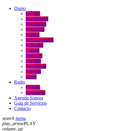
Diario
Locales
Provinciales
Nacionales
Economía
Política
Internacionales
Policiales
Cultura
Deportes
Sociales
Tecnología
Turismo
Sonar
Radio
Podcast
Programas
Agenda Sonora
Guía de Servicios
Contacto
search
menu
play_arrow
PLAY
volume_up