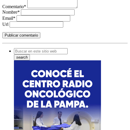
Comentario*
Nombre*
Email*
Url
search