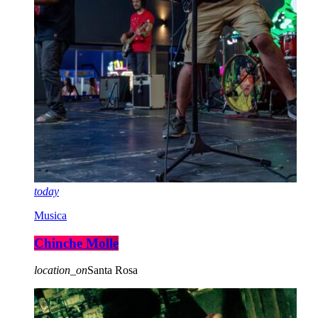
today
Musica
Chinche Molle
location_on
Santa Rosa