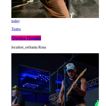
today
Teatro
Quema Quema
location_on
Santa Rosa