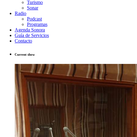
Turismo
Sonar
Radio
Podcast
Programas
Agenda Sonora
Guía de Servicios
Contacto
Current show