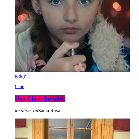
today
Cine
Una Chica Invisible
location_on
Santa Rosa