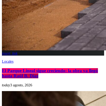
insert_link
Locales
El Parque Lineal sigue creciendo: la obra ya llegó
hasta Raúl B. Díaz
today
3 agosto, 2026