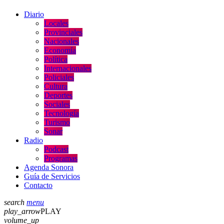
Diario
Locales
Provinciales
Nacionales
Economía
Política
Internacionales
Policiales
Cultura
Deportes
Sociales
Tecnología
Turismo
Sonar
Radio
Podcast
Programas
Agenda Sonora
Guía de Servicios
Contacto
search
menu
play_arrow
PLAY
volume_up