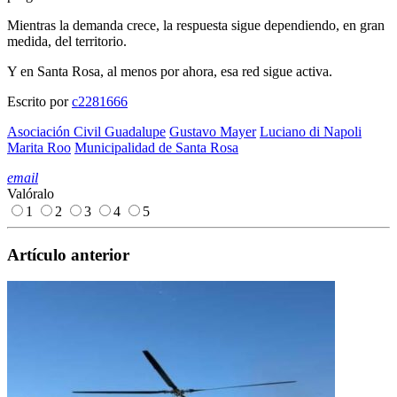
Mientras la demanda crece, la respuesta sigue dependiendo, en gran
medida, del territorio.
Y en Santa Rosa, al menos por ahora, esa red sigue activa.
Escrito por
c2281666
Asociación Civil Guadalupe
Gustavo Mayer
Luciano di Napoli
Marita Roo
Municipalidad de Santa Rosa
email
Valóralo
1
2
3
4
5
Artículo anterior