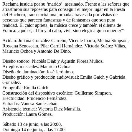
Reclama justicia por su ‘marido’, asesinado. Frente a las señoras que
arrastraron sus reposeras para conseguir el mejor lugar en la Fiesta
del Hachero, transcurrirá una jornada atravesada por visitas de
personas que parecen fantasmas y de fantasmas que son pura
realidad. El calor aprieta, la música crece y también el dilema de
Franca: ¿qué es, al fin y al cabo, vivir sino elegir alguna muerte?”
Actúan: Juliana González Carreño, Vicente Ibarra, Melina Simpson,
Rossana Senoseain, Pilar Carril Hernández, Victoria Suárez Viñas,
Mauricio Ochoa y Antonio De Dino.
Diseño sonoro: Nicolás Diab y Agustín Flores Muñoz.
Arreglos musicales: Mauricio Ochoa.
Diseño de iluminación: José Jerónimo.
Diseño gráfico y producción audiovisual: Emilia Gaich y Gabriela
González.
Fotografía: Emilia Gaich.
Construcción del dispositivo escénico: Guillermo Simpson.
Electricidad: Prudencio Fernández.
Entradas: Vanesa Santesteban.
Asistencia técnica: Victoria Diez Mansilla.
Producción: Laura Gómez.
Sábado 13 de junio, a las 20:00.
Domingo 14 de junio, a las 17:00.