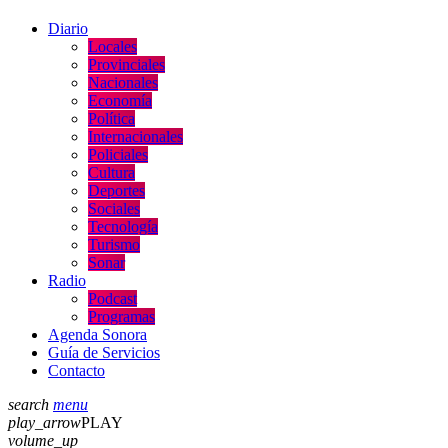
Diario
Locales
Provinciales
Nacionales
Economía
Política
Internacionales
Policiales
Cultura
Deportes
Sociales
Tecnología
Turismo
Sonar
Radio
Podcast
Programas
Agenda Sonora
Guía de Servicios
Contacto
search
menu
play_arrow
PLAY
volume_up