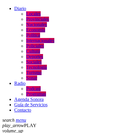
Diario
Locales
Provinciales
Nacionales
Economía
Política
Internacionales
Policiales
Cultura
Deportes
Sociales
Tecnología
Turismo
Sonar
Radio
Podcast
Programas
Agenda Sonora
Guía de Servicios
Contacto
search
menu
play_arrow
PLAY
volume_up