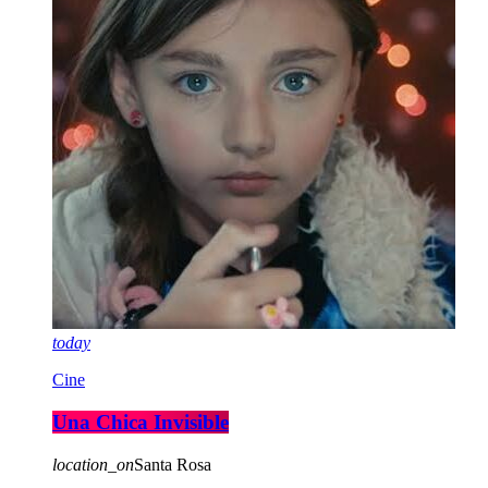
today
Cine
Una Chica Invisible
location_on
Santa Rosa