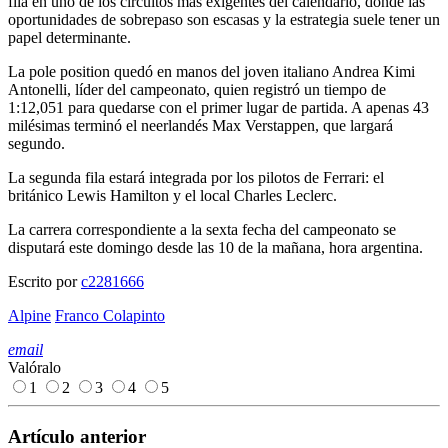
fila en uno de los circuitos más exigentes del calendario, donde las
oportunidades de sobrepaso son escasas y la estrategia suele tener un
papel determinante.
La pole position quedó en manos del joven italiano Andrea Kimi
Antonelli, líder del campeonato, quien registró un tiempo de
1:12,051 para quedarse con el primer lugar de partida. A apenas 43
milésimas terminó el neerlandés Max Verstappen, que largará
segundo.
La segunda fila estará integrada por los pilotos de Ferrari: el
británico Lewis Hamilton y el local Charles Leclerc.
La carrera correspondiente a la sexta fecha del campeonato se
disputará este domingo desde las 10 de la mañana, hora argentina.
Escrito por
c2281666
Alpine
Franco Colapinto
email
Valóralo
1
2
3
4
5
Artículo anterior