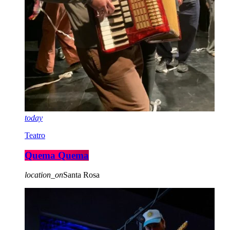
today
Teatro
Quema Quema
location_on
Santa Rosa