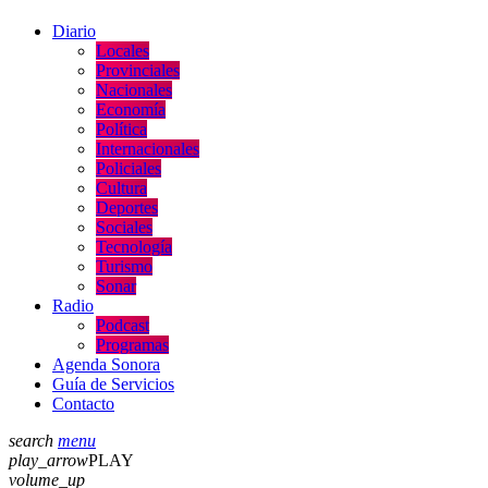
Diario
Locales
Provinciales
Nacionales
Economía
Política
Internacionales
Policiales
Cultura
Deportes
Sociales
Tecnología
Turismo
Sonar
Radio
Podcast
Programas
Agenda Sonora
Guía de Servicios
Contacto
search
menu
play_arrow
PLAY
volume_up