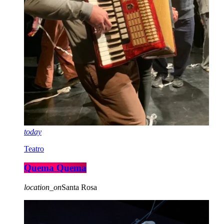
today
Teatro
Quema Quema
location_on
Santa Rosa