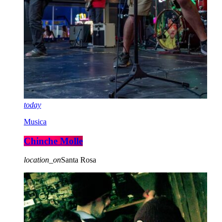
today
Musica
Chinche Molle
location_on
Santa Rosa