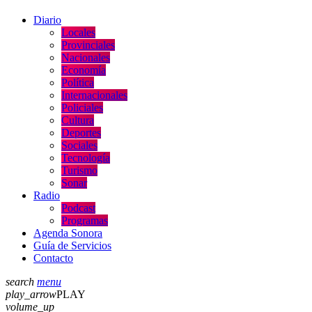
Diario
Locales
Provinciales
Nacionales
Economía
Política
Internacionales
Policiales
Cultura
Deportes
Sociales
Tecnología
Turismo
Sonar
Radio
Podcast
Programas
Agenda Sonora
Guía de Servicios
Contacto
search
menu
play_arrow
PLAY
volume_up