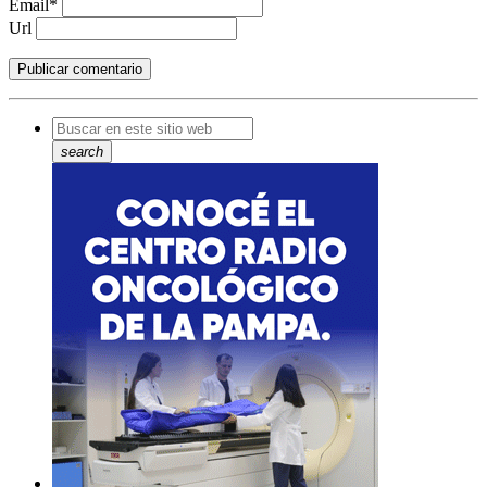
Email*
Url
search