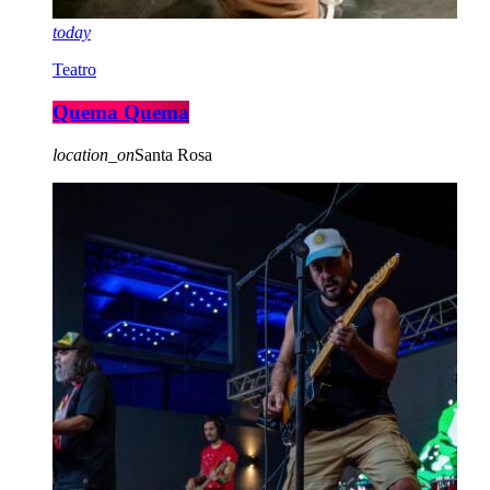
today
Teatro
Quema Quema
location_on
Santa Rosa