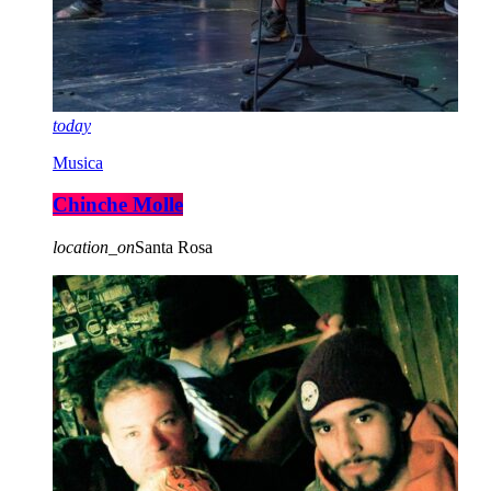
today
Musica
Chinche Molle
location_on
Santa Rosa