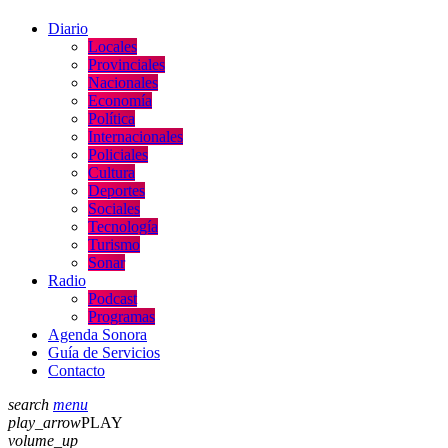
Diario
Locales
Provinciales
Nacionales
Economía
Política
Internacionales
Policiales
Cultura
Deportes
Sociales
Tecnología
Turismo
Sonar
Radio
Podcast
Programas
Agenda Sonora
Guía de Servicios
Contacto
search
menu
play_arrow
PLAY
volume_up