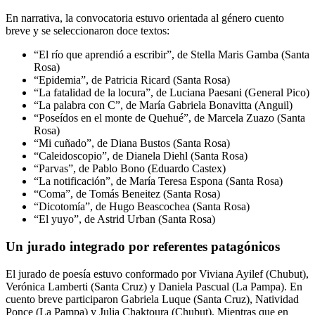
En narrativa, la convocatoria estuvo orientada al género cuento
breve y se seleccionaron doce textos:
“El río que aprendió a escribir”, de Stella Maris Gamba (Santa
Rosa)
“Epidemia”, de Patricia Ricard (Santa Rosa)
“La fatalidad de la locura”, de Luciana Paesani (General Pico)
“La palabra con C”, de María Gabriela Bonavitta (Anguil)
“Poseídos en el monte de Quehué”, de Marcela Zuazo (Santa
Rosa)
“Mi cuñado”, de Diana Bustos (Santa Rosa)
“Caleidoscopio”, de Dianela Diehl (Santa Rosa)
“Parvas”, de Pablo Bono (Eduardo Castex)
“La notificación”, de María Teresa Espona (Santa Rosa)
“Coma”, de Tomás Beneitez (Santa Rosa)
“Dicotomía”, de Hugo Beascochea (Santa Rosa)
“El yuyo”, de Astrid Urban (Santa Rosa)
Un jurado integrado por referentes patagónicos
El jurado de poesía estuvo conformado por Viviana Ayilef (Chubut),
Verónica Lamberti (Santa Cruz) y Daniela Pascual (La Pampa). En
cuento breve participaron Gabriela Luque (Santa Cruz), Natividad
Ponce (La Pampa) y Julia Chaktoura (Chubut). Mientras que en