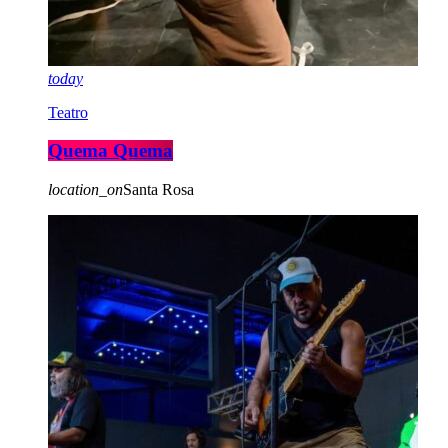
today
Teatro
Quema Quema
location_on
Santa Rosa