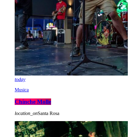
today
Musica
Chinche Molle
location_on
Santa Rosa