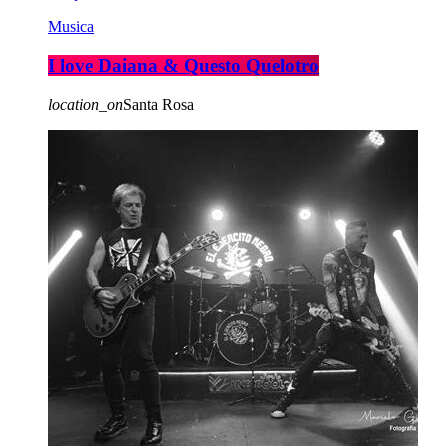
Musica
I love Daiana & Questo Quelotro
location_on
Santa Rosa